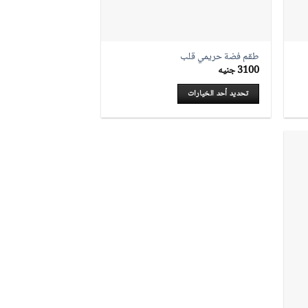
طقم فضة حريمي قلب
3100
جنيه
تحديد أحد الخيارات
هناك
العديد
من
الأشكال
المختلفة
لهذا
المنتج.
يمكن
اختيار
الخيارات
على
صفحة
المنتج