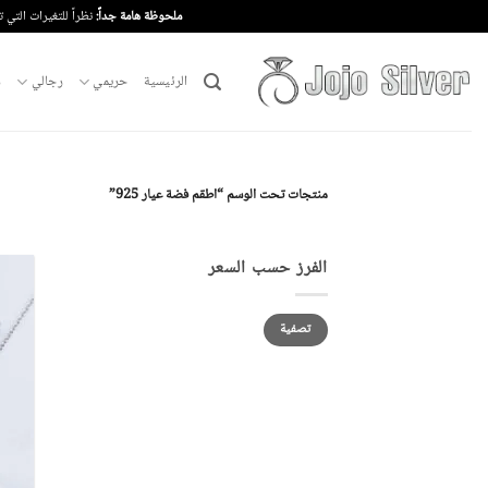
خطي
ملحوظة هامة جداً:
نظراً للتغيرات التي 
لمحتوى
الرئيسية
حريمي
رجالي
م
منتجات تحت الوسم “اطقم فضة عيار 925”
الفرز حسب السعر
أدنى
أعلى
تصفية
سعر
سعر