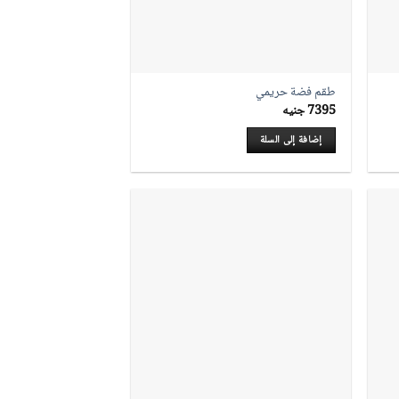
طقم فضة حريمي
7395
جنيه
إضافة إلى السلة