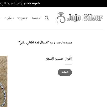
خطي
ملحوظة هامة جداً:
نظراً للتغيرات التي 
لمحتوى
الرئيسية
حريمي
رجالي
م
منتجات تحت الوسم “انسيال فضة اطفالي بناتي”
الفرز حسب السعر
أدنى
أعلى
تصفية
سعر
سعر