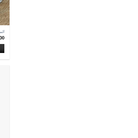
انس
00