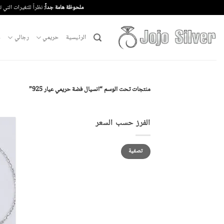
خطي
ملحوظة هامة جداً:
نظراً للتغيرات التي 
لمحتوى
الرئيسية
حريمي
رجالي
م
منتجات تحت الوسم “انسيال فضة حريمي عيار 925”
الفرز حسب السعر
أدنى
أعلى
تصفية
سعر
سعر