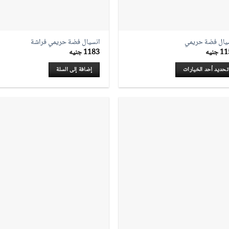
نتج
المنتج
يال فضة حريمي
انسيال فضة حريمي فراشة
11
جنيه
1183
جنيه
تحديد أحد الخيارات
إضافة إلى السلة
ك
ديد
شكال
ختلفة
تج.
ن
يار
يارات
حة
نتج