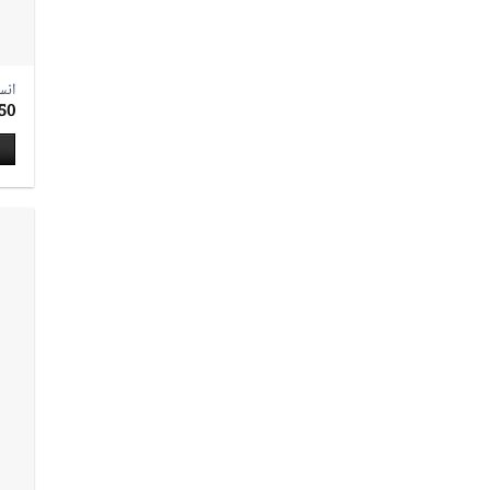
الم
انس
50
هنا
الع
من
الأ
الم
لهذا
المن
يمك
اخت
الخ
على
صف
الم