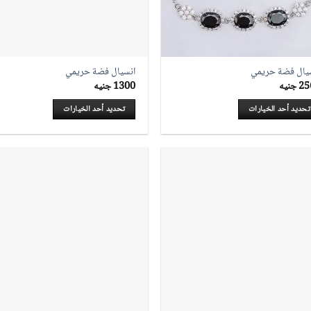
يال فضة حريمي
انسيال فضة حريمي
25
جنيه
1300
جنيه
تحديد أحد الخيارات
تحديد أحد الخيارات
ك
هناك
ديد
العديد
من
شكال
الأشكال
ختلفة
المختلفة
لهذا
تج.
المنتج.
ن
يمكن
يار
اختيار
يارات
الخيارات
على
حة
صفحة