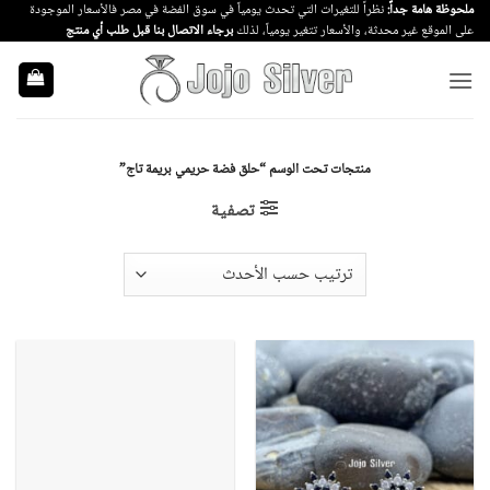
خطي
ملحوظة هامة جداً:
نظراً للتغيرات التي تحدث يومياً في سوق الفضة في مصر فالأسعار الموجودة
على الموقع غير محدثة، والأسعار تتغير يومياً، لذلك
برجاء الاتصال بنا قبل طلب أي منتج
لمحتوى
منتجات تحت الوسم “حلق فضة حريمي بريمة تاج”
تصفية