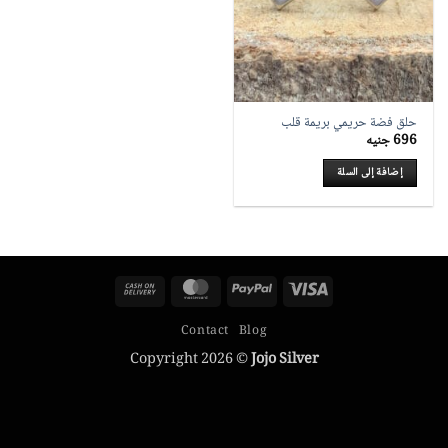
حلق فضة حريمي بريمة قلب
696
جنيه
إضافة إلى السلة
Cash
MasterCard
PayPal
Visa
On
Contact
Blog
Delivery
Copyright 2026 ©
Jojo Silver