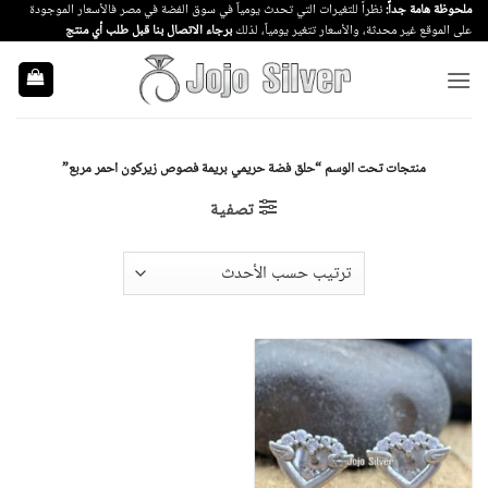
خطي
ملحوظة هامة جداً:
نظراً للتغيرات التي تحدث يومياً في سوق الفضة في مصر فالأسعار الموجودة
على الموقع غير محدثة، والأسعار تتغير يومياً، لذلك
برجاء الاتصال بنا قبل طلب أي منتج
لمحتوى
منتجات تحت الوسم “حلق فضة حريمي بريمة فصوص زيركون احمر مربع”
تصفية