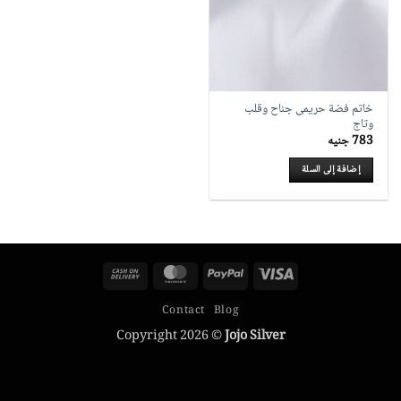
خاتم فضة حريمى جناح وقلب
وتاج
783
جنيه
إضافة إلى السلة
Cash
MasterCard
PayPal
Visa
On
Contact
Blog
Delivery
Copyright 2026 ©
Jojo Silver