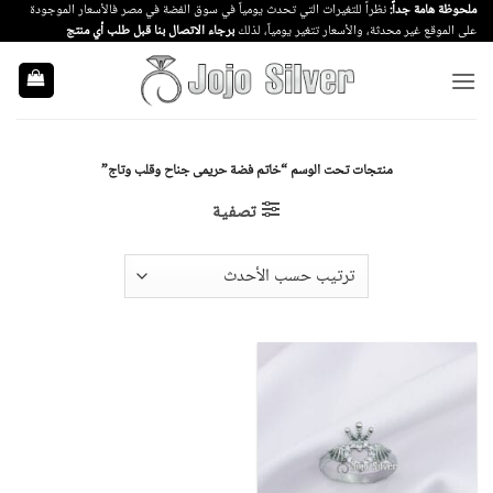
خطي
ملحوظة هامة جداً:
نظراً للتغيرات التي تحدث يومياً في سوق الفضة في مصر فالأسعار الموجودة
على الموقع غير محدثة، والأسعار تتغير يومياً، لذلك
برجاء الاتصال بنا قبل طلب أي منتج
لمحتوى
منتجات تحت الوسم “خاتم فضة حريمى جناح وقلب وتاج”
تصفية