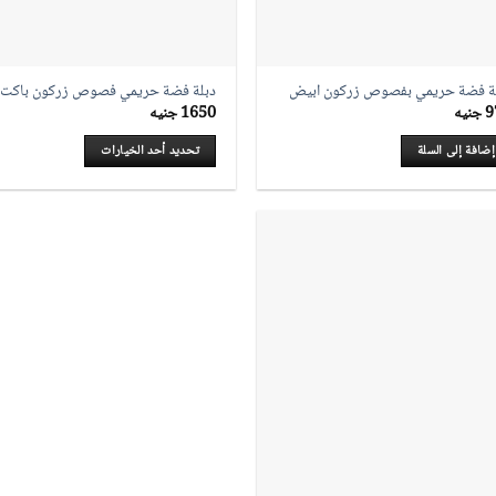
نتج
المنتج
ة فضة حريمي بفصوص زركون ابيض
دبلة فضة حريمي فصوص زركون باكت
9
جنيه
1650
جنيه
إضافة إلى السلة
تحديد أحد الخيارات
هناك
العديد
من
الأشكال
المختلفة
لهذا
المنتج.
يمكن
اختيار
الخيارات
على
صفحة
المنتج