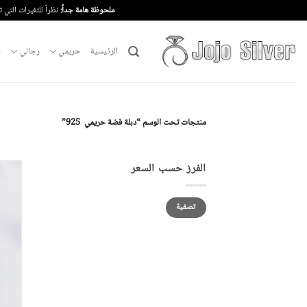
خطي
ملحوظة هامة جداً:
نظراً للتغيرات التي 
لمحتوى
الرئيسية
حريمي
رجالي
م
منتجات تحت الوسم “دبلة فضة حريمي 925”
الفرز حسب السعر
أدنى
أعلى
تصفية
سعر
سعر