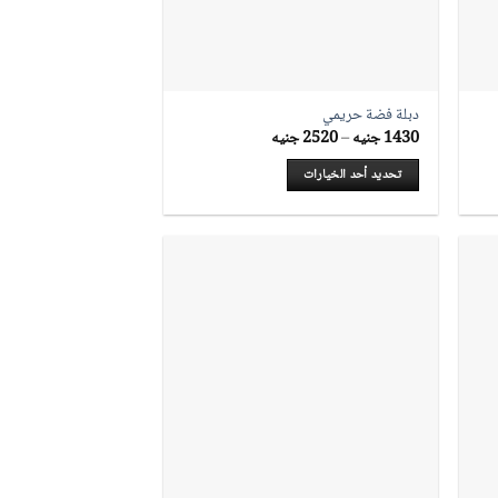
دبلة فضة حريمي
نطاق
1430
جنيه
–
2520
جنيه
السعر:
من
تحديد أحد الخيارات
خلال
هناك
العديد
من
الأشكال
المختلفة
لهذا
المنتج.
يمكن
اختيار
الخيارات
على
صفحة