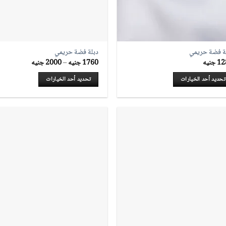
ة فضة حريمي
دبلة فضة حريمي
نطاق
12
جنيه
1760
جنيه
–
2000
جنيه
السعر:
من
تحديد أحد الخيارات
تحديد أحد الخيارات
خلال
ك
هناك
ديد
العديد
من
شكال
الأشكال
ختلفة
المختلفة
لهذا
تج.
المنتج.
ن
يمكن
يار
اختيار
يارات
الخيارات
على
حة
صفحة