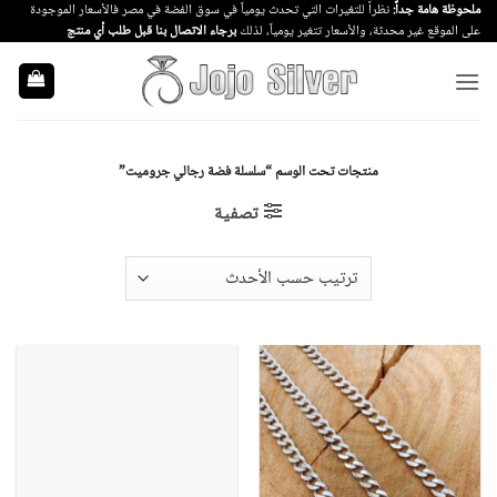
خطي
ملحوظة هامة جداً:
نظراً للتغيرات التي تحدث يومياً في سوق الفضة في مصر فالأسعار الموجودة
على الموقع غير محدثة، والأسعار تتغير يومياً، لذلك
برجاء الاتصال بنا قبل طلب أي منتج
لمحتوى
منتجات تحت الوسم “سلسلة فضة رجالي جروميت”
تصفية