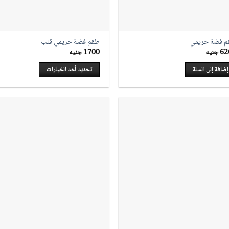
 فضة حريمي
طقم فضة حريمي قلب
62
جنيه
1700
جنيه
إضافة إلى السلة
تحديد أحد الخيارات
هناك
العديد
من
الأشكال
المختلفة
لهذا
المنتج.
يمكن
اختيار
الخيارات
على
صفحة
المنتج