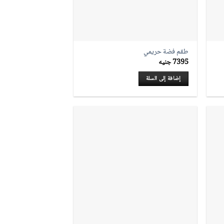
طقم فضة حريمي
7395
جنيه
إضافة إلى السلة