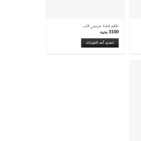
طقم فضة حريمي قلب
3100
جنيه
تحديد أحد الخيارات
هناك
العديد
من
الأشكال
المختلفة
لهذا
المنتج.
يمكن
اختيار
الخيارات
على
صفحة
المنتج