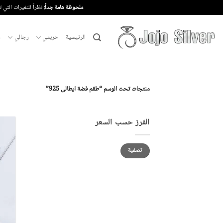
خطي
ملحوظة هامة جداً:
نظراً للتغيرات التي 
لمحتوى
الرئيسية
حريمي
رجالي
م
منتجات تحت الوسم “طقم فضة ايطالى 925”
الفرز حسب السعر
أدنى
أعلى
تصفية
سعر
سعر