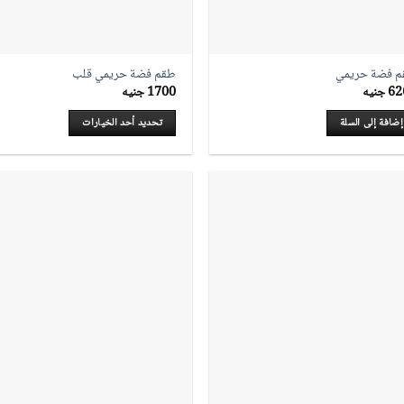
 فضة حريمي
طقم فضة حريمي قلب
62
جنيه
1700
جنيه
إضافة إلى السلة
تحديد أحد الخيارات
هناك
العديد
من
الأشكال
المختلفة
لهذا
المنتج.
يمكن
اختيار
الخيارات
على
صفحة
المنتج