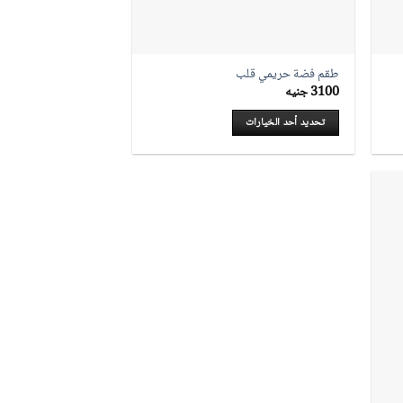
طقم فضة حريمي قلب
3100
جنيه
تحديد أحد الخيارات
هناك
العديد
من
الأشكال
المختلفة
لهذا
المنتج.
يمكن
اختيار
الخيارات
على
صفحة
المنتج