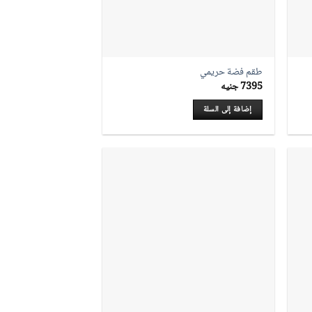
طقم فضة حريمي
7395
جنيه
إضافة إلى السلة