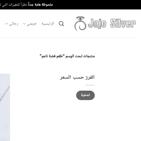
خطي
ملحوظة هامة جداً:
نظراً للتغيرات التي 
لمحتوى
الرئيسية
حريمي
رجالي
م
منتجات تحت الوسم “طقم فضة ناعم”
الفرز حسب السعر
أدنى
أعلى
تصفية
سعر
سعر