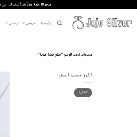
خطي
ملحوظة هامة جداً:
نظراً للتغيرات التي 
لمحتوى
الرئيسية
حريمي
رجالي
م
منتجات تحت الوسم “طقم فضة هدية”
الفرز حسب السعر
أدنى
أعلى
تصفية
سعر
سعر