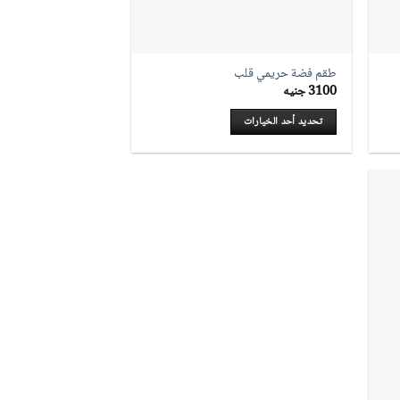
طقم فضة حريمي قلب
3100
جنيه
تحديد أحد الخيارات
هناك
العديد
من
الأشكال
المختلفة
لهذا
المنتج.
يمكن
اختيار
الخيارات
على
صفحة
المنتج