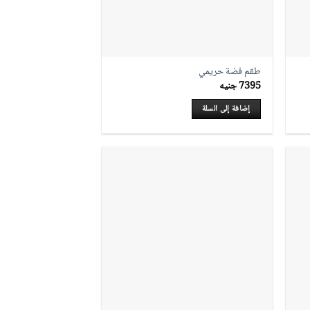
طقم فضة حريمي
7395
جنيه
إضافة إلى السلة