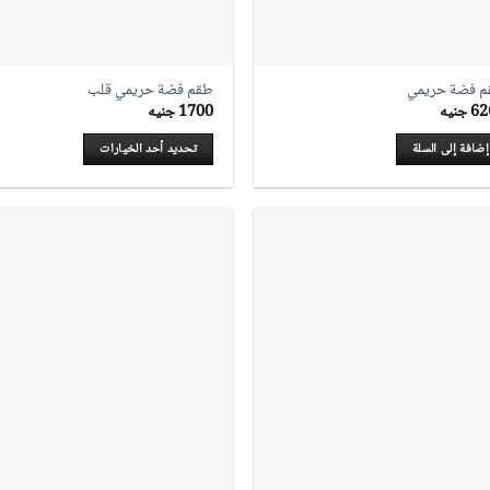
 فضة حريمي
طقم فضة حريمي قلب
62
جنيه
1700
جنيه
إضافة إلى السلة
تحديد أحد الخيارات
هناك
العديد
من
الأشكال
المختلفة
لهذا
المنتج.
يمكن
اختيار
الخيارات
على
صفحة
المنتج