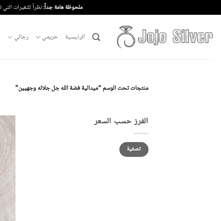
خطي
ملحوظة هامة جداً:
نظراً للتغيرات التي 
لمحتوى
الرئيسية
حريمي
رجالي
م
منتجات تحت الوسم “ميدالية فضة الله جل جلاله وجهيين”
الفرز حسب السعر
أدنى
أعلى
تصفية
سعر
سعر