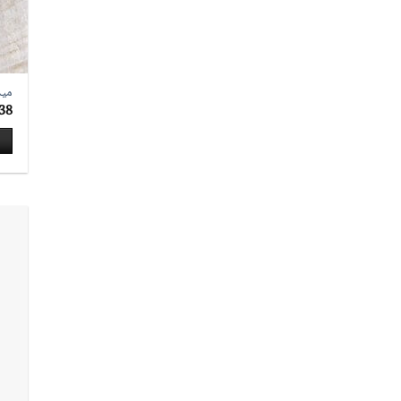
ميد
38