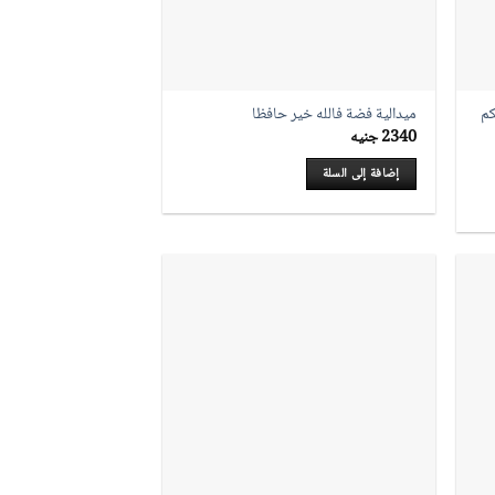
كم
ميدالية فضة فالله خير حافظا
2340
جنيه
إضافة إلى السلة