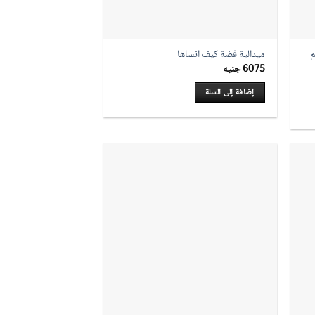
م
ميدالية فضة كيف انساها
6075
جنيه
إضافة إلى السلة