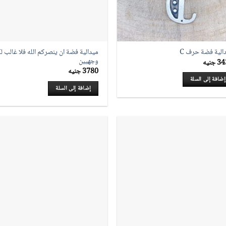
ميدالية فضة ان ينصركم الله فلا غالب ل
الية فضة حرف C
وجهيين
34
جنيه
3780
جنيه
إضافة إلى السلة
إضافة إلى السلة