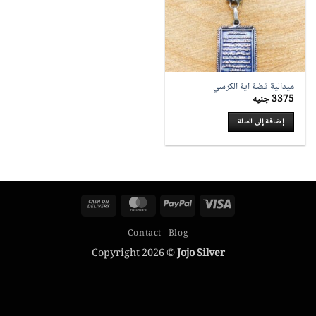
ميدالية فضة اية الكرسي
3375
جنيه
إضافة إلى السلة
Cash
MasterCard
PayPal
Visa
On
Contact
Blog
Delivery
Copyright 2026 ©
Jojo Silver