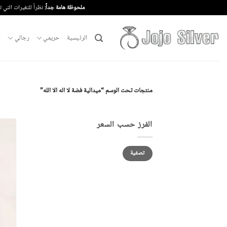
خطي
ملحوظة هامة جداً:
نظراً للتغيرات التي 
لمحتوى
الرئيسية
حريمي
رجالي
م
منتجات تحت الوسم “ميدالية فضة لا اله الا الله”
الفرز حسب السعر
أدنى
أعلى
تصفية
سعر
سعر