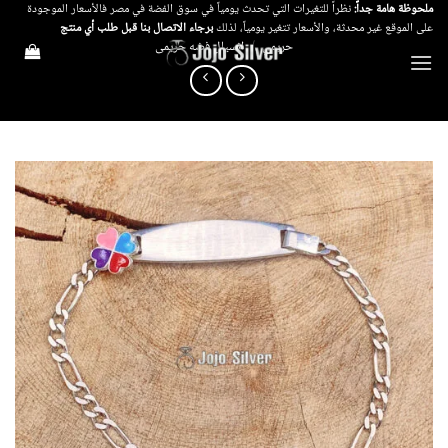
خطي
ملحوظة هامة جداً:
نظراً للتغيرات التي تحدث يومياً في سوق الفضة في مصر فالأسعار الموجودة
على الموقع غير محدثة، والأسعار تتغير يومياً، لذلك
برجاء الاتصال بنا قبل طلب أي منتج
لمحتوى
حريمي
/
انسيال فضه حريمى