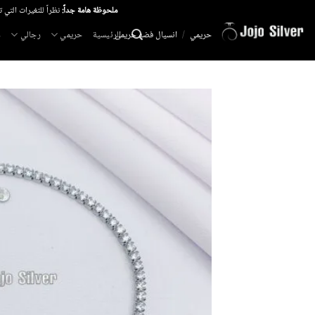
خطي
ملحوظة هامة جداً:
نظراً للتغيرات التي 
لمحتوى
الرئيسية
حريمي
رجالي
م
حريمي
/
انسيال فضه حريمى