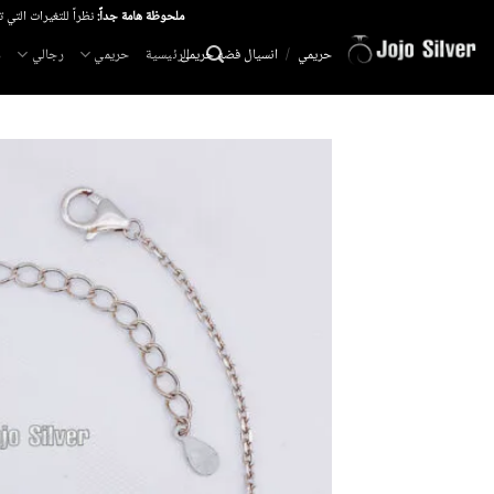
خطي
ملحوظة هامة جداً:
نظراً للتغيرات التي 
لمحتوى
الرئيسية
حريمي
رجالي
م
حريمي
/
انسيال فضه حريمى