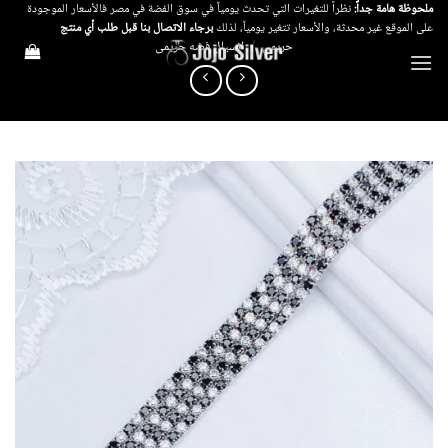
خطي
ملحوظة هامة جداً:
نظراً للتغيرات التي تحدث يومياً في سوق الفضة في مصر فالأسعار الموجودة
على الموقع غير محدثة، والأسعار تتغير يومياً، لذلك
برجاء الاتصال بنا قبل طلب أي منتج
لمحتوى
حريمي
/
انسيال فضه حريمى