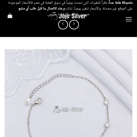
خطي
ملحوظة هامة جداً:
نظراً للتغيرات التي تحدث يومياً في سوق الفضة في مصر فالأسعار الموجودة
على الموقع غير محدثة، والأسعار تتغير يومياً، لذلك
برجاء الاتصال بنا قبل طلب أي منتج
لمحتوى
حريمي
/
انسيال فضه حريمى