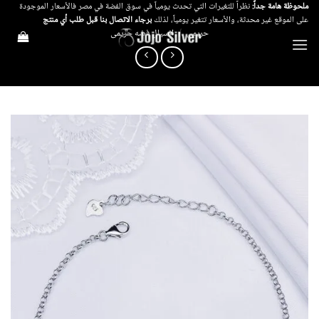
خطي
ملحوظة هامة جداً:
نظراً للتغيرات التي تحدث يومياً في سوق الفضة في مصر فالأسعار الموجودة
على الموقع غير محدثة، والأسعار تتغير يومياً، لذلك
برجاء الاتصال بنا قبل طلب أي منتج
لمحتوى
حريمي
/
انسيال فضه حريمى