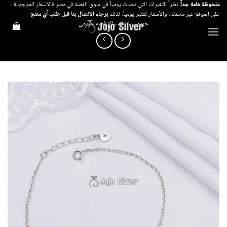
خطي
ملحوظة هامة جداً:
نظراً للتغيرات التي تحدث يومياً في سوق الفضة في مصر فالأسعار الموجودة
على الموقع غير محدثة، والأسعار تتغير يومياً، لذلك
برجاء الاتصال بنا قبل طلب أي منتج
لمحتوى
حريمي
/
انسيال فضه حريمى