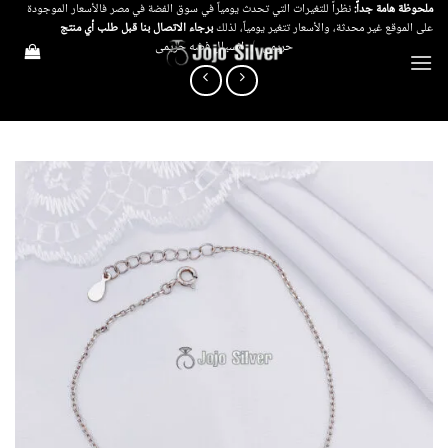
خطي
ملحوظة هامة جداً:
نظراً للتغيرات التي تحدث يومياً في سوق الفضة في مصر فالأسعار الموجودة
على الموقع غير محدثة، والأسعار تتغير يومياً، لذلك
برجاء الاتصال بنا قبل طلب أي منتج
لمحتوى
حريمي
/
انسيال فضه حريمى