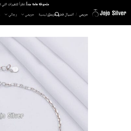
خطي
ملحوظة هامة جداً:
نظراً للتغيرات التي 
لمحتوى
الرئيسية
حريمي
رجالي
م
حريمي
/
انسيال فضه حريمى