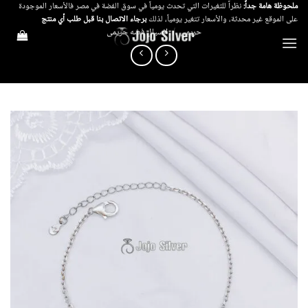
خطي
ملحوظة هامة جداً:
نظراً للتغيرات التي تحدث يومياً في سوق الفضة في مصر فالأسعار الموجودة
على الموقع غير محدثة، والأسعار تتغير يومياً، لذلك
برجاء الاتصال بنا قبل طلب أي منتج
لمحتوى
حريمي
/
انسيال فضه حريمى