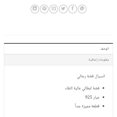
الوصف
معلومات إضافية
انسيال فضة رجالي
فضة ايطالي عالية النقاء
عيار 925
قطعة مميزة جداً