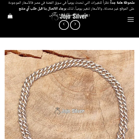
خطي
ملحوظة هامة جداً:
نظراً للتغيرات التي تحدث يومياً في سوق الفضة في مصر فالأسعار الموجودة
على الموقع غير محدثة، والأسعار تتغير يومياً، لذلك
برجاء الاتصال بنا قبل طلب أي منتج
لمحتوى
رجالي
/
انسيال فضه رجالى