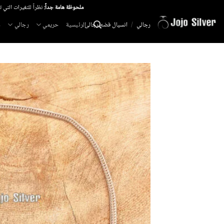
خطي
ملحوظة هامة جداً:
نظراً للتغيرات التي 
لمحتوى
الرئيسية
حريمي
رجالي
م
رجالي
/
انسيال فضه رجالى