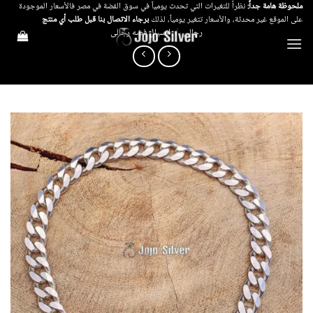
خطي
ملحوظة هامة جداً:
نظراً للتغيرات التي تحدث يومياً في سوق الفضة في مصر فالأسعار الموجودة
على الموقع غير محدثة، والأسعار تتغير يومياً، لذلك
برجاء الاتصال بنا قبل طلب أي منتج
لمحتوى
رجالي
/
انسيال فضه رجالى