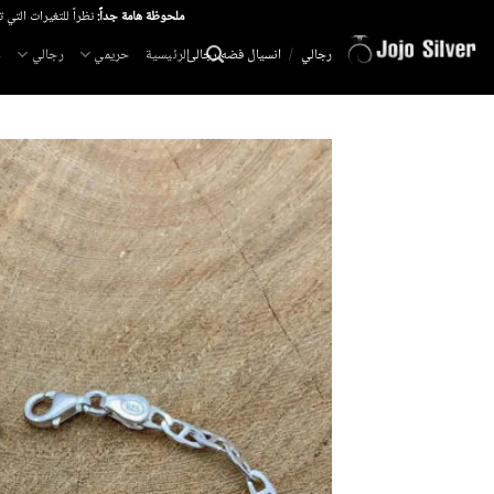
خطي
ملحوظة هامة جداً:
نظراً للتغيرات التي 
لمحتوى
الرئيسية
حريمي
رجالي
م
رجالي
/
انسيال فضه رجالى