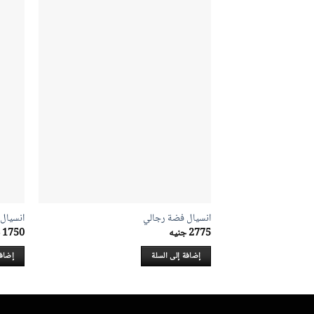
انسيال فضة رجالي
انسيال
2775
جنيه
1750
إضافة إلى السلة
إضافة