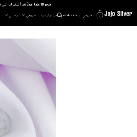
خطي
ملحوظة هامة جداً:
نظراً للتغيرات التي 
لمحتوى
الرئيسية
حريمي
رجالي
م
حريمي
/
خاتم فضه حريمى