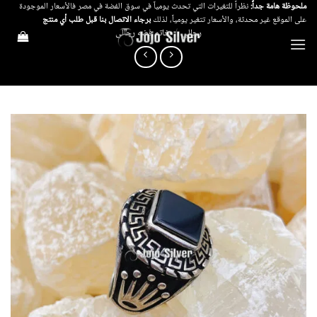
خطي
ملحوظة هامة جداً:
نظراً للتغيرات التي تحدث يومياً في سوق الفضة في مصر فالأسعار الموجودة
على الموقع غير محدثة، والأسعار تتغير يومياً، لذلك
برجاء الاتصال بنا قبل طلب أي منتج
لمحتوى
رجالي
/
خاتم فضه رجالى