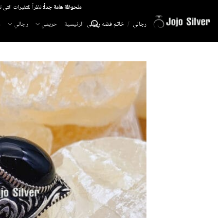
خطي
ملحوظة هامة جداً:
نظراً للتغيرات التي 
لمحتوى
الرئيسية
حريمي
رجالي
م
رجالي
/
خاتم فضه رجالى