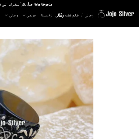
خطي
ملحوظة هامة جداً:
نظراً للتغيرات التي 
لمحتوى
الرئيسية
حريمي
رجالي
م
رجالي
/
خاتم فضه رجالى