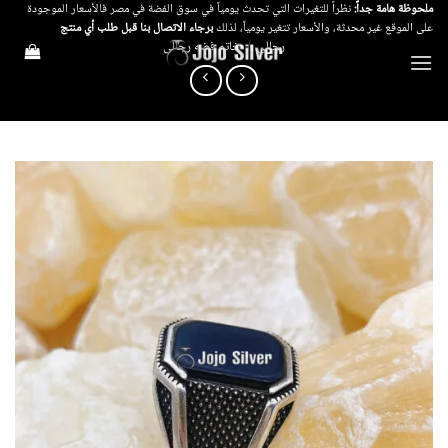
خطي
ملحوظة هامة جداً:
نظراً للتغيرات التي تحدث يومياً في سوق الفضة في مصر فالأسعار الموجودة
على الموقع غير محدثة، والأسعار تتغير يومياً، لذلك
برجاء الاتصال بنا قبل طلب أي منتج
لمحتوى
رجالي
/
خاتم فضه رجالى