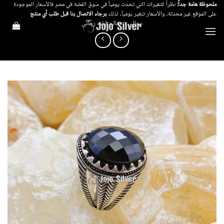
خطي
ملحوظة هامة جداً:
نظراً للتغيرات التي تحدث يومياً في سوق الفضة في مصر فالأسعار الموجودة
على الموقع غير محدثة، والأسعار تتغير يومياً، لذلك
برجاء الاتصال بنا قبل طلب أي منتج
لمحتوى
رجالي
/
خاتم فضه رجالى