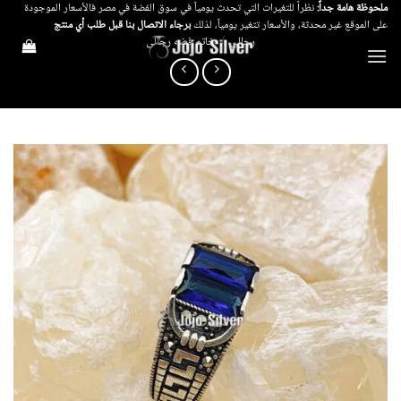
خطي
ملحوظة هامة جداً:
نظراً للتغيرات التي تحدث يومياً في سوق الفضة في مصر فالأسعار الموجودة
على الموقع غير محدثة، والأسعار تتغير يومياً، لذلك
برجاء الاتصال بنا قبل طلب أي منتج
لمحتوى
رجالي
/
خاتم فضه رجالى