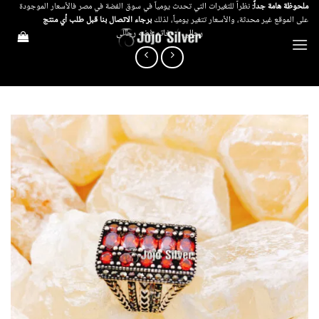
خطي
ملحوظة هامة جداً:
نظراً للتغيرات التي تحدث يومياً في سوق الفضة في مصر فالأسعار الموجودة
على الموقع غير محدثة، والأسعار تتغير يومياً، لذلك
برجاء الاتصال بنا قبل طلب أي منتج
لمحتوى
رجالي
/
خاتم فضه رجالى