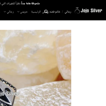
خطي
ملحوظة هامة جداً:
نظراً للتغيرات التي 
لمحتوى
الرئيسية
حريمي
رجالي
م
رجالي
/
خاتم فضه رجالى