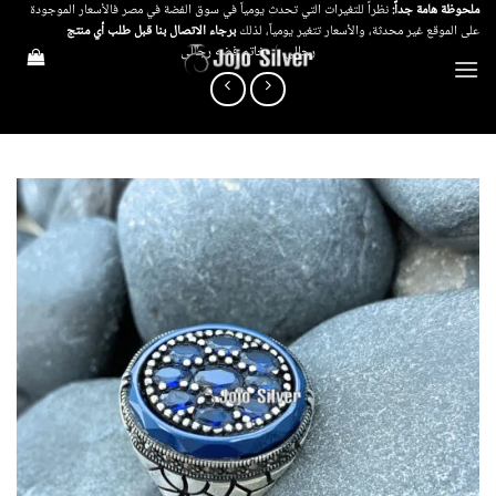
خطي
ملحوظة هامة جداً:
نظراً للتغيرات التي تحدث يومياً في سوق الفضة في مصر فالأسعار الموجودة
على الموقع غير محدثة، والأسعار تتغير يومياً، لذلك
برجاء الاتصال بنا قبل طلب أي منتج
لمحتوى
رجالي
/
خاتم فضه رجالى