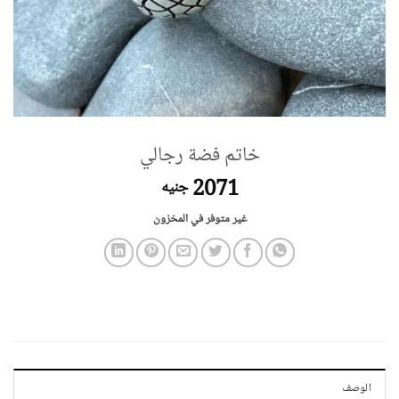
خاتم فضة رجالي
2071
جنيه
غير متوفر في المخزون
الوصف