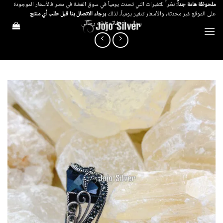
خطي
ملحوظة هامة جداً:
نظراً للتغيرات التي تحدث يومياً في سوق الفضة في مصر فالأسعار الموجودة
على الموقع غير محدثة، والأسعار تتغير يومياً، لذلك
برجاء الاتصال بنا قبل طلب أي منتج
لمحتوى
رجالي
/
خاتم فضه رجالى