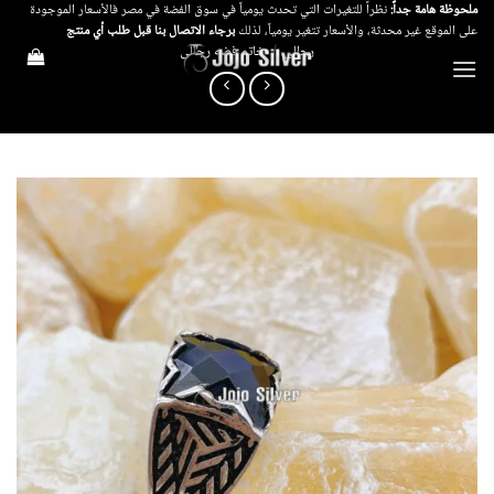
خطي
ملحوظة هامة جداً:
نظراً للتغيرات التي تحدث يومياً في سوق الفضة في مصر فالأسعار الموجودة
على الموقع غير محدثة، والأسعار تتغير يومياً، لذلك
برجاء الاتصال بنا قبل طلب أي منتج
لمحتوى
رجالي
/
خاتم فضه رجالى