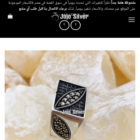
خطي
ملحوظة هامة جداً:
نظراً للتغيرات التي تحدث يومياً في سوق الفضة في مصر فالأسعار الموجودة
على الموقع غير محدثة، والأسعار تتغير يومياً، لذلك
برجاء الاتصال بنا قبل طلب أي منتج
لمحتوى
رجالي
/
خاتم فضه رجالى