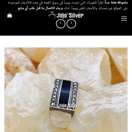
خطي
ملحوظة هامة جداً:
نظراً للتغيرات التي تحدث يومياً في سوق الفضة في مصر فالأسعار الموجودة
على الموقع غير محدثة، والأسعار تتغير يومياً، لذلك
برجاء الاتصال بنا قبل طلب أي منتج
لمحتوى
رجالي
/
خاتم فضه رجالى