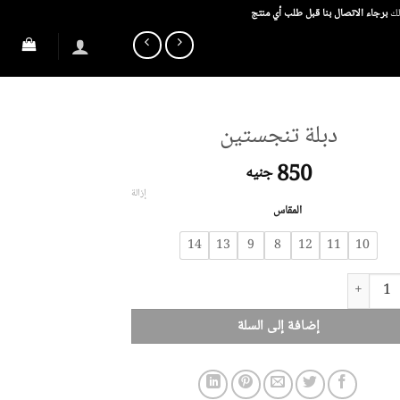
ذلك
برجاء الاتصال بنا قبل طلب أي منتج
دبلة تنجستين
850
جنيه
إزالة
المقاس
14
13
9
8
12
11
10
بلة تنجستين
إضافة إلى السلة