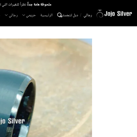
خطي
ملحوظة هامة جداً:
نظراً للتغيرات التي 
لمحتوى
الرئيسية
حريمي
رجالي
م
رجالي
/
دبل تنجستين