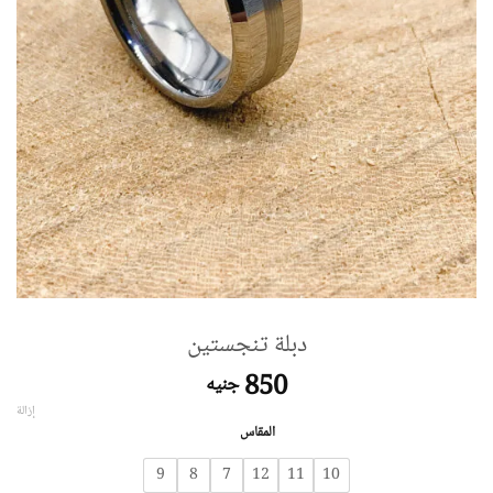
دبلة تنجستين
850
جنيه
إزالة
المقاس
9
8
7
12
11
10