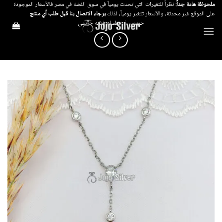
خطي
ملحوظة هامة جداً:
نظراً للتغيرات التي تحدث يومياً في سوق الفضة في مصر فالأسعار الموجودة
على الموقع غير محدثة، والأسعار تتغير يومياً، لذلك
برجاء الاتصال بنا قبل طلب أي منتج
لمحتوى
حريمي
/
سلسله فضه حريمى