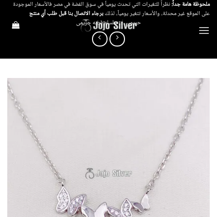
خطي
ملحوظة هامة جداً:
نظراً للتغيرات التي تحدث يومياً في سوق الفضة في مصر فالأسعار الموجودة
على الموقع غير محدثة، والأسعار تتغير يومياً، لذلك
برجاء الاتصال بنا قبل طلب أي منتج
لمحتوى
حريمي
/
سلسله فضه حريمى