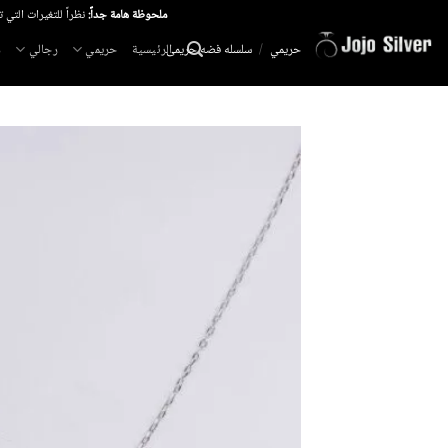
خطي
ملحوظة هامة جداً:
نظراً للتغيرات التي 
لمحتوى
الرئيسية
حريمي
رجالي
م
حريمي
/
سلسله فضه حريمى