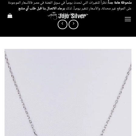
خطي
ملحوظة هامة جداً:
نظراً للتغيرات التي تحدث يومياً في سوق الفضة في مصر فالأسعار الموجودة
على الموقع غير محدثة، والأسعار تتغير يومياً، لذلك
برجاء الاتصال بنا قبل طلب أي منتج
لمحتوى
حريمي
/
سلسله فضه حريمى