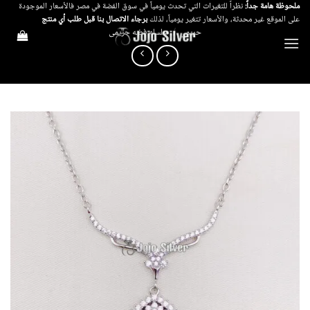
خطي
ملحوظة هامة جداً:
نظراً للتغيرات التي تحدث يومياً في سوق الفضة في مصر فالأسعار الموجودة
على الموقع غير محدثة، والأسعار تتغير يومياً، لذلك
برجاء الاتصال بنا قبل طلب أي منتج
لمحتوى
حريمي
/
سلسله فضه حريمى